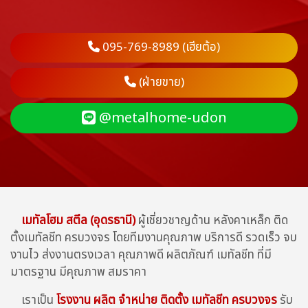
095-769-8989 (เฮียต้อ)
(ฝ่ายขาย)
@metalhome-udon
เมทัลโฮม สตีล (อุดรธานี)
ผู้เชี่ยวชาญด้าน หลังคาเหล็ก ติด
ตั้งเมทัลชีท ครบวงจร โดยทีมงานคุณภาพ บริการดี รวดเร็ว จบ
งานไว ส่งงานตรงเวลา คุณภาพดี ผลิตภัณฑ์ เมทัลชีท ที่มี
มาตรฐาน มีคุณภาพ สมราคา
เราเป็น
โรงงาน ผลิต จำหน่าย ติดตั้ง เมทัลชีท ครบวงจร
รับ