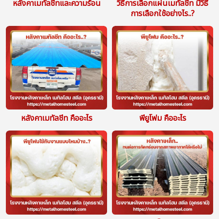
หลังคาเมทัลชีทและความร้อน
วิธีการเลือกแผ่นเมทัลชีท มีวิธี
การเลือกใช้อย่างไร..?
หลังคาเมทัลชีท คืออะไร
พียูโฟม คืออะไร