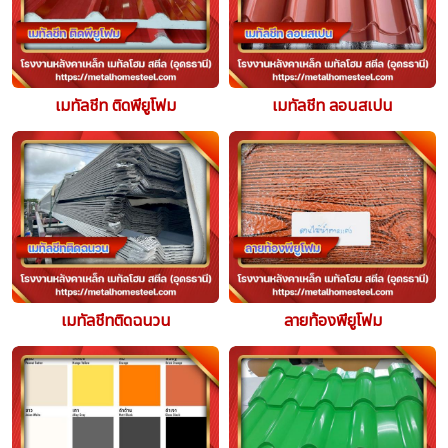
เมทัลชีท ติดพียูโฟม
เมทัลชีท ลอนสเปน
เมทัลชีทติดฉนวน
ลายท้องพียูโฟม