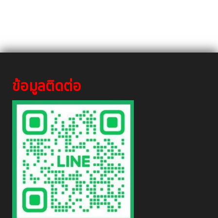
ข้อมูลติดต่อ