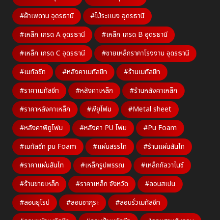
#ฝ้าเพดาน อุดรธานี
#ไม้ระเเนง อุดรธานี
#เหล็ก เกรด A อุดรธานี
#เหล็ก เกรด B อุดรธานี
#เหล็ก เกรด C อุดรธานี
#ขายเหล็กราคาโรงงาน อุดรธานี
#เมทัลชีท
#หลังคาเมทัลชีท
#ร้านเมทัลชีท
#ราคาเมทัลชีท
#หลังคาเหล็ก
#ร้านหลังคาเหล็ก
#ราคาหลังคาเหล็ก
#พียูโฟม
#Metal sheet
#หลังคาพียูโฟม
#หลังคา PU โฟม
#Pu Foam
#เมทัลชีท pu Foam
#แผ่นสรรไท
#ร้านแผ่นสันไท
#ราคาแผ่นสันไท
#เหล็กรูปพรรณ
#เหล็กกัลวาไนซ์
#ร้านขายเหล็ก
#ราคาเหล็ก จังหวัด
#ลอนสเปน
#ลอนยุโรป
#ลอนซากุระ
#ลอนรั่วเมทัลชีท