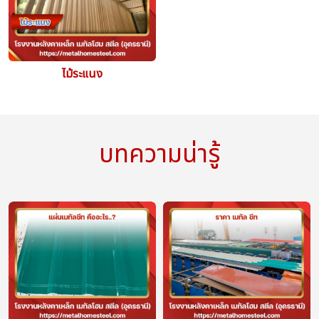
ไม้ระแนง
บทความน่ารู้