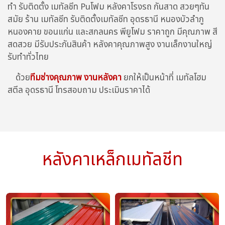
ทำ รับติดตั้ง เมทัลชีท Puโฟม หลังคาโรงรถ กันสาด สวยๆทัน
สมัย ร้าน เมทัลชีท รับติดตั้งเมทัลชีท อุดรธานี หนองบัวลำภู
หนองคาย ขอนแก่น และสกลนคร พียูโฟม ราคาถูก มีคุณภาพ สี
สดสวย มีรับประกันสินค้า หลังคาคุณภาพสูง งานเล็กงานใหญ่
รับทำทั่วไทย
ด้วย
ทีมช่างคุณภาพ งานหลังคา
ยกให้เป็นหน้าที่ เมทัลโฮม
สตีล อุดรธานี โทรสอบถาม ประเมินราคาได้
หลังคาเหล็กเมทัลชีท