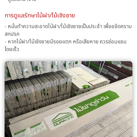
การดูแลรักษาไม้ฝา/ไม้เชิงชาย
- หมั่นทำความสะอาดไม้ฝา/ไม้เชิงชายเป็นประจำ เพื่อขจัดคราบ
สกปรก
- หากไม้ฝา/ไม้เชิงชายมีรอยแตก หรือเสียหาย ควรซ่อมแซม
โดยเร็ว