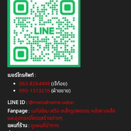
เบอร์โทรศัพท์
:
063-8264498
(เจ๊ก้อย)
093-1313216
(ฝ่ายขาย)
LINE ID
:
@metalhome-udon
Fanpage
:
เมทัลโฮม สตีล เหล็กรูปพรรณ หลังคาเหล็ก
และอุปกรณ์โครงสร้างต่างๆ
แผนที่ร้าน
:
ดูแผนที่นำทาง