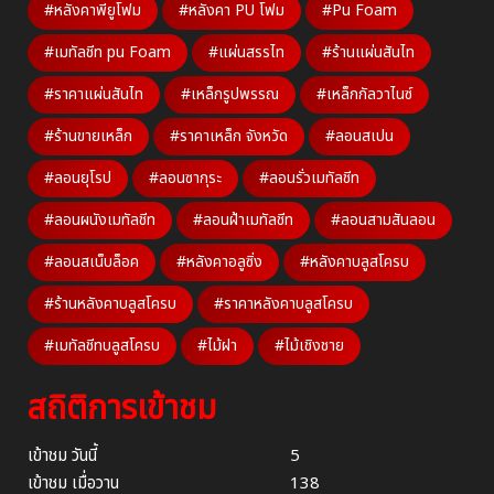
#หลังคาพียูโฟม
#หลังคา PU โฟม
#Pu Foam
#เมทัลชีท pu Foam
#แผ่นสรรไท
#ร้านแผ่นสันไท
#ราคาแผ่นสันไท
#เหล็กรูปพรรณ
#เหล็กกัลวาไนซ์
#ร้านขายเหล็ก
#ราคาเหล็ก จังหวัด
#ลอนสเปน
#ลอนยุโรป
#ลอนซากุระ
#ลอนรั่วเมทัลชีท
#ลอนผนังเมทัลชีท
#ลอนฝ้าเมทัลชีท
#ลอนสามสันลอน
#ลอนสเน็บล็อค
#หลังคาอลูซิ่ง
#หลังคาบลูสโครบ
#ร้านหลังคาบลูสโครบ
#ราคาหลังคาบลูสโครบ
#เมทัลชีทบลูสโครบ
#ไม้ฝา
#ไม้เชิงชาย
สถิติการเข้าชม
เข้าชม วันนี้
5
เข้าชม เมื่อวาน
138