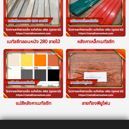
เมทัลชีทลอนหนัง 280 ลายไม้
หลังคาเหล็กเมทัลชีท
แม่สีหลังคาเมทัลชีท
ลายท้องพียูโฟม