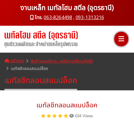
งานเหล็ก เมทัลโฮม สตีล (อุดรธานี)
โทร.
063-8264498
,
093-1313216
หน้าแรก
สินค้าและบริการ : หลังคาเหล็กเมทัลชีท
เมทัลชีทลอนสแนปล็อค
เมทัลชีทลอนสแนปล็อค
เมทัลชีทลอนสแนปล็อค
634 Views