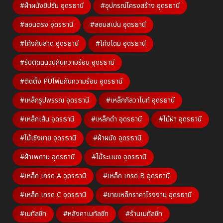
#ฝ้าผนังยิปซัม อุดรธานี
#อุปกรณ์โครงสร้าง อุดรธานี
#ลอนตรง อุดรธานี
#ลอนสเปน อุดรธานี
#โค้งกันสาด อุดรธานี
#โค้งโดม อุดรธานี
#รับติดฉนวนกันความร้อน อุดรธานี
#ติดตั้ง PUโฟมกันความร้อน อุดรธานี
#เหล็กรูปพรรณ อุดรธานี
#เหล็กกัลวาไนท์ อุดรธานี
#เหล็กเส้น อุดรธานี
#เหล็กดำ อุดรธานี
#ไม้ฝา อุดรธานี
#ไม้เชิงชาย อุดรธานี
#ฝ้าผนัง อุดรธานี
#ฝ้าเพดาน อุดรธานี
#ไม้ระเเนง อุดรธานี
#เหล็ก เกรด A อุดรธานี
#เหล็ก เกรด B อุดรธานี
#เหล็ก เกรด C อุดรธานี
#ขายเหล็กราคาโรงงาน อุดรธานี
#เมทัลชีท
#หลังคาเมทัลชีท
#ร้านเมทัลชีท