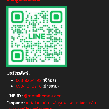
เบอร์โทรศัพท์
:
063-8264498
(เจ๊ก้อย)
093-1313216
(ฝ่ายขาย)
LINE ID
:
@metalhome-udon
Fanpage
:
เมทัลโฮม สตีล เหล็กรูปพรรณ หลังคาเหล็ก