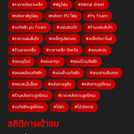
#ราคาหลังคาเหล็ก
#พียูโฟม
#Metal sheet
#หลังคาพียูโฟม
#หลังคา PU โฟม
#Pu Foam
#เมทัลชีท pu Foam
#แผ่นสรรไท
#ร้านแผ่นสันไท
#ราคาแผ่นสันไท
#เหล็กรูปพรรณ
#เหล็กกัลวาไนซ์
#ร้านขายเหล็ก
#ราคาเหล็ก จังหวัด
#ลอนสเปน
#ลอนยุโรป
#ลอนซากุระ
#ลอนรั่วเมทัลชีท
#ลอนผนังเมทัลชีท
#ลอนฝ้าเมทัลชีท
#ลอนสามสันลอน
#ลอนสเน็บล็อค
#หลังคาอลูซิ่ง
#หลังคาบลูสโครบ
#ร้านหลังคาบลูสโครบ
#ราคาหลังคาบลูสโครบ
#เมทัลชีทบลูสโครบ
#ไม้ฝา
#ไม้เชิงชาย
สถิติการเข้าชม