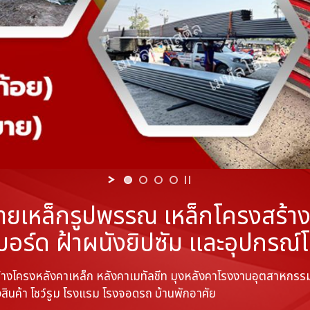
ายเหล็กรูปพรรณ เหล็กโครงสร้าง ห
บอร์ด ฝ้าผนังยิปซัม และอุปกรณ์
สร้างโครงหลังคาเหล็ก หลังคาเมทัลชีท มุงหลังคาโรงงานอุตสาหก
สินค้า โชว์รูม โรงแรม โรงจอดรถ บ้านพักอาศัย