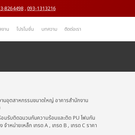
63-8264498
,
093-1313216
ผลงาน
โปรโมชั่น
บทความ
ติดต่อเรา
าโรงงานอุตสาหกรรมขนาดใหญ่ อาคารสำนักงาน
ย
พร้อมรับติดฉนวนกันความร้อนและติด PU โฟมกัน
เนง จำหน่ายเหล็ก เกรด A , เกรด B , เกรด C ราคา