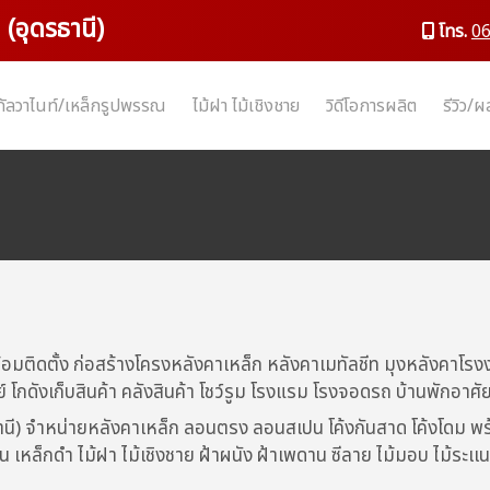
 (อุดรธานี)
โทร.
0
กัลวาไนท์/เหล็กรูปพรรณ
ไม้ฝา ไม้เชิงชาย
วิดีโอการผลิต
รีวิว/
้อมติดตั้ง ก่อสร้างโครงหลังคาเหล็ก หลังคาเมทัลชีท มุงหลังค
ดังเก็บสินค้า คลังสินค้า โชว์รูม โรงแรม โรงจอดรถ บ้านพักอาศั
ธานี) จำหน่ายหลังคาเหล็ก ลอนตรง ลอนสเปน โค้งกันสาด โค้งโดม 
 เหล็กดำ ไม้ฝา ไม้เชิงชาย ฝ้าผนัง ฝ้าเพดาน ซีลาย ไม้มอบ ไม้ระเ