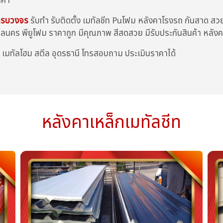
าคา
 ครบวงจร
รับทำ รับติดตั้ง เมทัลชีท Puโฟม หลังคาโรงรถ กันสาด สวยๆ
นคร พียูโฟม ราคาถูก มีคุณภาพ สีสดสวย มีรับประกันสินค้า หลัง
ี่ เมทัลโฮม สตีล อุดรธานี โทรสอบถาม ประเมินราคาได้
หลังคาเหล็กเมทัลชีท