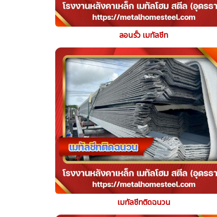
ลอนรั้ว เมทัลชีท
เมทัลชีทติดฉนวน