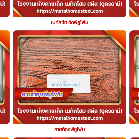
เมทัลชีท ติดพียูโฟม
ลายท้องพียูโฟม