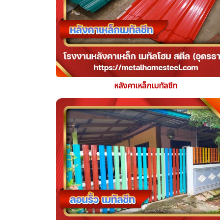
หลังคาเหล็กเมทัลชีท