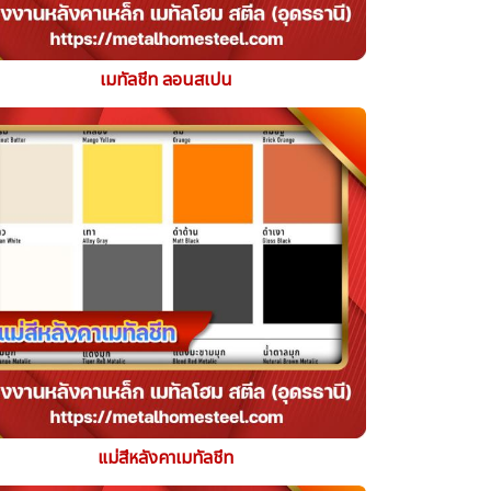
เมทัลชีท ลอนสเปน
แม่สีหลังคาเมทัลชีท