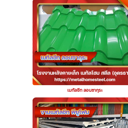
เมทัลชีท ลอนซากุระ