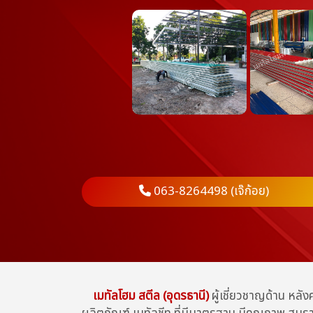
063-8264498 (เจ๊ก้อย)
เมทัลโฮม สตีล (อุดรธานี)
ผู้เชี่ยวชาญด้าน หลั