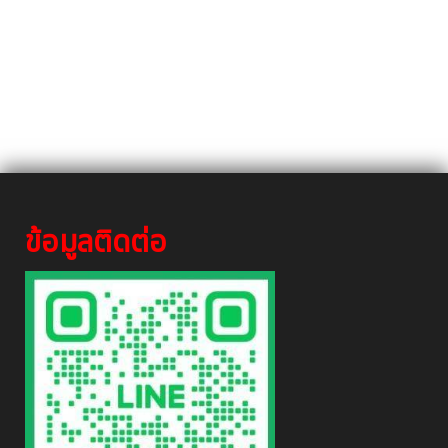
ข้อมูลติดต่อ