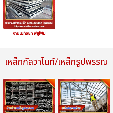
งานเมทัลชีท พียูโฟม
เหล็กกัลวาไนท์/เหล็กรูปพรรณ