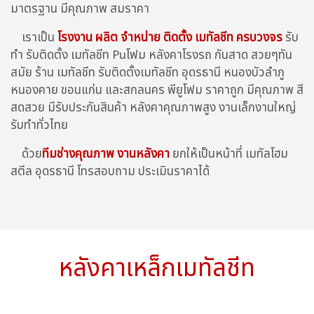
มาตรฐาน มีคุณภาพ สมราคา
เราเป็น
โรงงาน ผลิต จำหน่าย ติดตั้ง เมทัลชีท ครบวงจร
รับ
ทำ รับติดตั้ง เมทัลชีท Puโฟม หลังคาโรงรถ กันสาด สวยๆทัน
สมัย ร้าน เมทัลชีท รับติดตั้งเมทัลชีท อุดรธานี หนองบัวลำภู
หนองคาย ขอนแก่น และสกลนคร พียูโฟม ราคาถูก มีคุณภาพ สี
สดสวย มีรับประกันสินค้า หลังคาคุณภาพสูง งานเล็กงานใหญ่
รับทำทั่วไทย
ด้วย
ทีมช่างคุณภาพ งานหลังคา
ยกให้เป็นหน้าที่ เมทัลโฮม
สตีล อุดรธานี โทรสอบถาม ประเมินราคาได้
หลังคาเหล็กเมทัลชีท