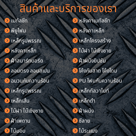
สินค้าและบริการของเรา
เมทัลชีท
หลังคาเมทัลชีท
พียูโฟม
หลังคาเหล็ก
เหล็กรูปพรรณ
เหล็กโครงสร้าง
หลังคาเหล็ก
ไม้ฝา ไม้เชิงชาย
ฝ้าสมาร์ทบอร์ด
ฝ้าผนังยิปซัม
ลอนตรง ลอนสเปน
โค้งกันสาด โค้งโดม
ฉนวนกันความร้อน
PU โฟมกันความร้อน
เหล็กรูปพรรณ
เหล็กกัลวาไนท์
เหล็กเส้น
เหล็กดำ
ไม้ฝา ไม้เชิงชาย
ฝ้าผนัง
ฝ้าเพดาน
ซีลาย
ไม้มอบ
ไม้ระเเนง