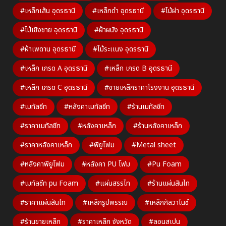
#เหล็กเส้น อุดรธานี
#เหล็กดำ อุดรธานี
#ไม้ฝา อุดรธานี
#ไม้เชิงชาย อุดรธานี
#ฝ้าผนัง อุดรธานี
#ฝ้าเพดาน อุดรธานี
#ไม้ระเเนง อุดรธานี
#เหล็ก เกรด A อุดรธานี
#เหล็ก เกรด B อุดรธานี
#เหล็ก เกรด C อุดรธานี
#ขายเหล็กราคาโรงงาน อุดรธานี
#เมทัลชีท
#หลังคาเมทัลชีท
#ร้านเมทัลชีท
#ราคาเมทัลชีท
#หลังคาเหล็ก
#ร้านหลังคาเหล็ก
#ราคาหลังคาเหล็ก
#พียูโฟม
#Metal sheet
#หลังคาพียูโฟม
#หลังคา PU โฟม
#Pu Foam
#เมทัลชีท pu Foam
#แผ่นสรรไท
#ร้านแผ่นสันไท
#ราคาแผ่นสันไท
#เหล็กรูปพรรณ
#เหล็กกัลวาไนซ์
#ร้านขายเหล็ก
#ราคาเหล็ก จังหวัด
#ลอนสเปน