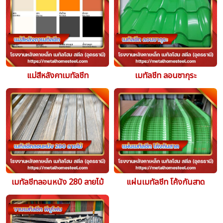
แม่สีหลังคาเมทัลชีท
เมทัลชีท ลอนซากุระ
เมทัลชีทลอนหนัง 280 ลายไม้
แผ่นเมทัลชีท โค้งกันสาด