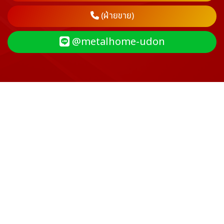
(ฝ่ายขาย)
@metalhome-udon