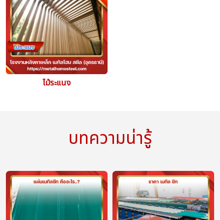
ไม้ระแนง
บทความน่ารู้