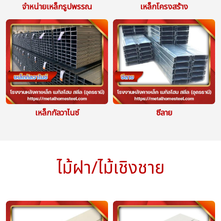
จำหน่ายเหล็กรูปพรรณ
เหล็กโครงสร้าง
เหล็กกัลวาไนซ์
ซีลาย
ไม้ฝา/ไม้เชิงชาย