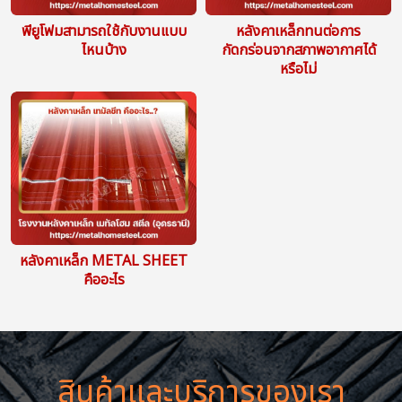
พียูโฟมสามารถใช้กับงานแบบ
หลังคาเหล็กทนต่อการ
ไหนบ้าง
กัดกร่อนจากสภาพอากาศได้
หรือไม่
หลังคาเหล็ก METAL SHEET
คืออะไร
สินค้าและบริการของเรา