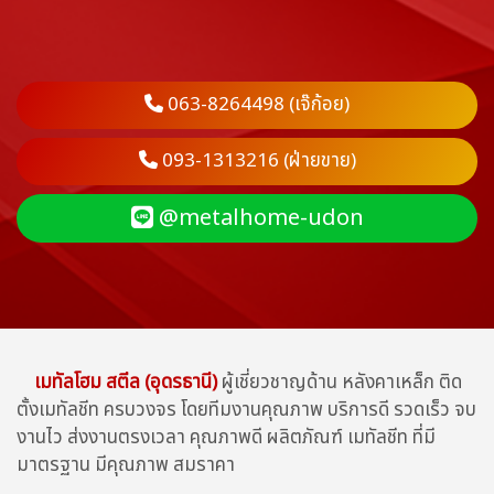
063-8264498 (เจ๊ก้อย)
093-1313216 (ฝ่ายขาย)
@metalhome-udon
เมทัลโฮม สตีล (อุดรธานี)
ผู้เชี่ยวชาญด้าน หลังคาเหล็ก ติด
ตั้งเมทัลชีท ครบวงจร โดยทีมงานคุณภาพ บริการดี รวดเร็ว จบ
งานไว ส่งงานตรงเวลา คุณภาพดี ผลิตภัณฑ์ เมทัลชีท ที่มี
มาตรฐาน มีคุณภาพ สมราคา