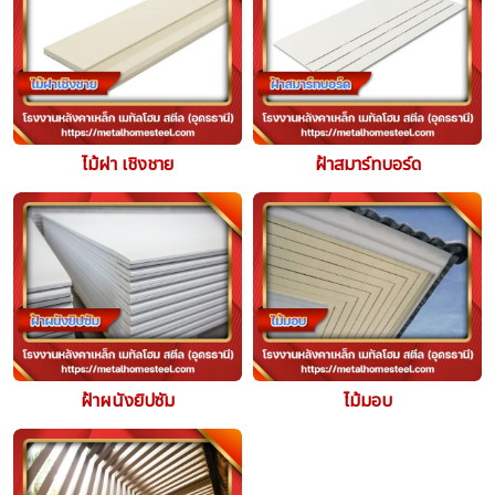
ไม้ฝา เชิงชาย
ฝ้าสมาร์ทบอร์ด
ฝ้าผนังยิปซัม
ไม้มอบ