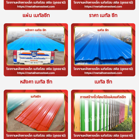
แผ่น เมทัลชีท
ราคา เมทัล ชีท
หลังคา เมทัล ชีท
เมทัล ชีท