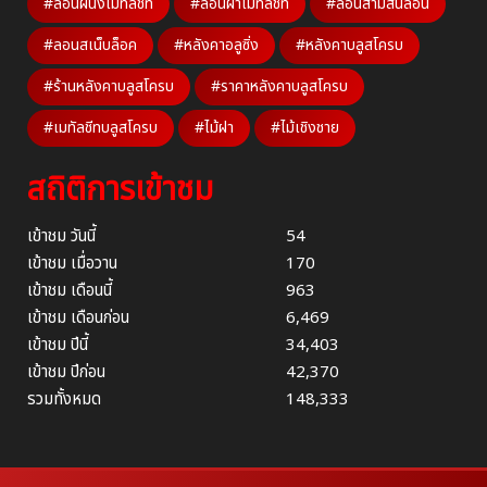
#ลอนผนังเมทัลชีท
#ลอนฝ้าเมทัลชีท
#ลอนสามสันลอน
#ลอนสเน็บล็อค
#หลังคาอลูซิ่ง
#หลังคาบลูสโครบ
#ร้านหลังคาบลูสโครบ
#ราคาหลังคาบลูสโครบ
#เมทัลชีทบลูสโครบ
#ไม้ฝา
#ไม้เชิงชาย
สถิติการเข้าชม
เข้าชม วันนี้
54
เข้าชม เมื่อวาน
170
เข้าชม เดือนนี้
963
เข้าชม เดือนก่อน
6,469
เข้าชม ปีนี้
34,403
เข้าชม ปีก่อน
42,370
รวมทั้งหมด
148,333